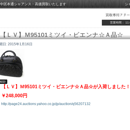
中区本通シャアンス・高価買取いたします
シ
営業時間： 11:
【ＬＶ】Ｍ95101ミツイ・ビエンナ☆Ａ品☆
開日:
2015年1月16日
【ＬＶ】Ｍ95101ミツイ・ビエンナ☆Ａ品☆が入荷しました
￥248,000円
http://page24.auctions.yahoo.co.jp/jp/auction/q56207132