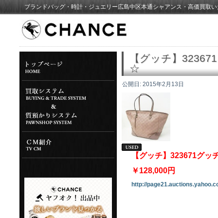
ブランドバッグ・時計・ジュエリー広島中区本通シャアンス・高価買取い
【グッチ】3236
☆
公開日:
2015年2月13日
【グッチ】323671グ
￥128,000円
http://page21.auctions.yahoo.co