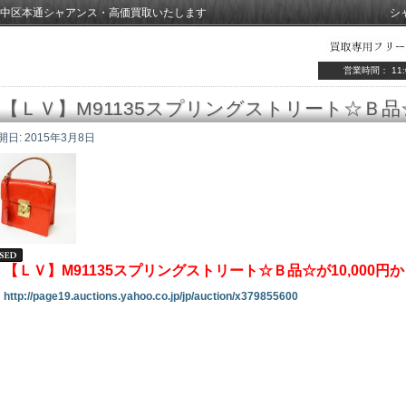
中区本通シャアンス・高価買取いたします
シ
営業時間： 11:
【ＬＶ】M91135スプリングストリート☆Ｂ品
開日:
2015年3月8日
【ＬＶ】M91135スプリングストリート☆Ｂ品☆が10,000
http://page19.auctions.yahoo.co.jp/jp/auction/x379855600