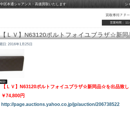
中区本通シャアンス・高価買取いたします
シ
営業時間： 11:
【ＬＶ】N63120ポルトフォイユブラザ☆新同
開日:
2016年1月25日
【ＬＶ】N63120ポルトフォイユブラザ☆新同品☆を出品致
￥74,800円
http://page.auctions.yahoo.co.jp/jp/auction/206738522