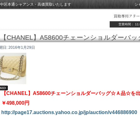
中区本通シャアンス・高価買取いたします
シ
営業時間： 11:
【CHANEL】A58600チェーンショルダーバ
開日:
2016年1月29日
【CHANEL】A58600チェーンショルダーバッグ☆Ａ品☆を
￥498,000円
http://page17.auctions.yahoo.co.jp/jp/auction/v446886900