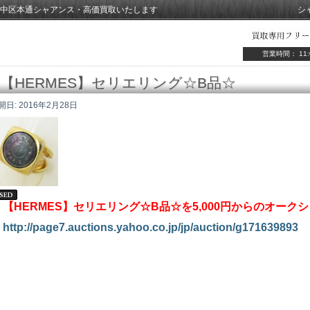
中区本通シャアンス・高価買取いたします
シ
営業時間： 11:
【HERMES】セリエリング☆B品☆
開日:
2016年2月28日
【HERMES】セリエリング☆B品☆を5,000円からのオーク
http://page7.auctions.yahoo.co.jp/jp/auction/g171639893