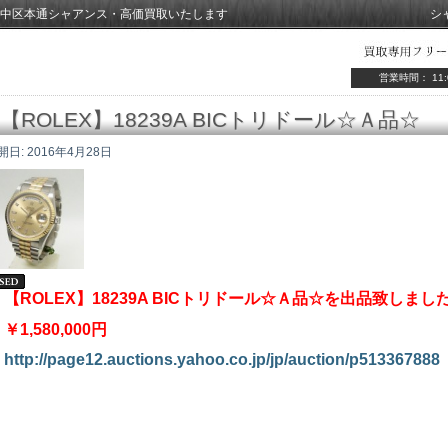
中区本通シャアンス・高価買取いたします
シ
営業時間： 11:
【ROLEX】18239A BICトリドール☆Ａ品☆
開日:
2016年4月28日
【ROLEX】18239A BICトリドール☆Ａ品☆を出品致しまし
￥1,580,000円
http://page12.auctions.yahoo.co.jp/jp/auction/p513367888