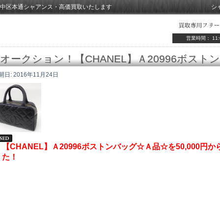
中区本通シャアンス・高価買取いたします
シ
営業時間： 11:
オークション！【CHANEL】Ａ20996ボス
開日:
2016年11月24日
【CHANEL】Ａ20996ボストンバッグ☆Ａ品☆を50,000
た！