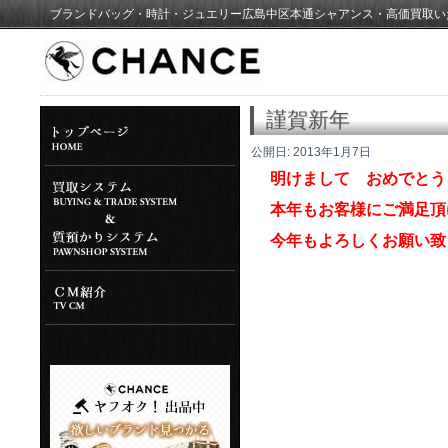
ブランドバッグ・時計・ジュエリー広島中区本通シャアンス・高価買取い
謹賀新年
公開日:
2013年1月7日
明けまして おめでとう
本年もお客様にご満足頂
今年もよろしくお願い致