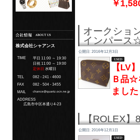
￥1,58
オークション
インパース
株式会社シャアンス
公開日:
2016年12月3日
TIME
平日 11:00 ～ 19:30
日祝 11:00 ～ 19:00
【LV
定休日
水曜日
Ｂ品☆
TEL
082 - 241 - 4600
FAX
082 - 504 - 3455
ました
MAIL
chance@quartz.ocn.ne.jp
ADDRESS
広島市中区本通り4-23
【ROLEX】
公開日:
2016年12月1日