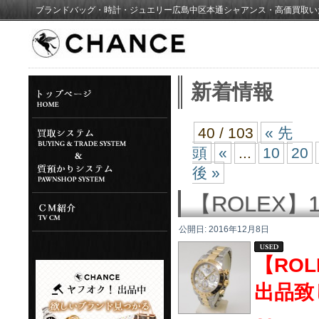
ブランドバッグ・時計・ジュエリー広島中区本通シャアンス・高価買取い
新着情報
40 / 103
« 先
頭
«
...
10
20
後 »
【ROLEX】
公開日:
2016年12月8日
【RO
出品致