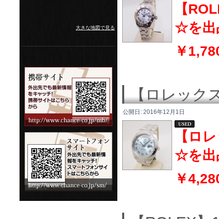
【RO
☆を出
大きな地図で見る
￥1,78
【ロレックス
公開日:
2016年12月1日
【ロレ
☆を出
￥4,28